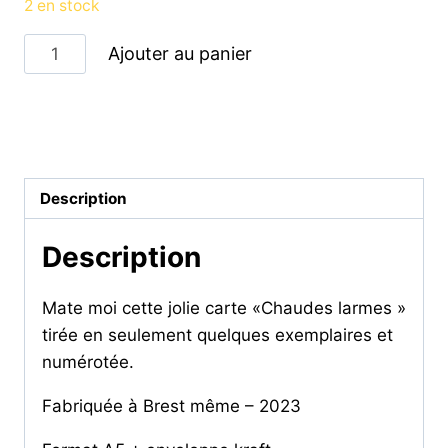
2 en stock
quantité
Ajouter au panier
de
Chaudes
larmes
Catégorie :
CARTES ET AFFICHES
-
carte
Description
Description
Mate moi cette jolie carte «Chaudes larmes »
tirée en seulement quelques exemplaires et
numérotée.
Fabriquée à Brest même – 2023