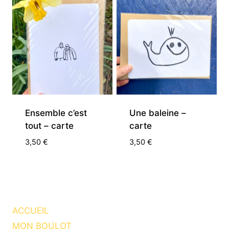
Ensemble c’est
Une baleine –
tout – carte
carte
3,50
€
3,50
€
ACCUEIL
MON BOULOT