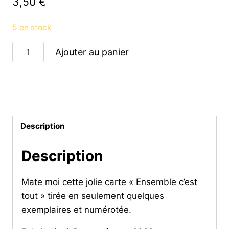
3,50
€
5 en stock
quantité
Ajouter au panier
de
Ensemble
c'est
Catégorie :
CARTES ET AFFICHES
tout
-
Description
carte
Description
Mate moi cette jolie carte « Ensemble c’est
tout » tirée en seulement quelques
exemplaires et numérotée.