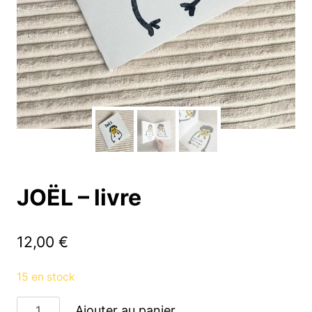
JOËL – livre
12,00
€
15 en stock
quantité
Ajouter au panier