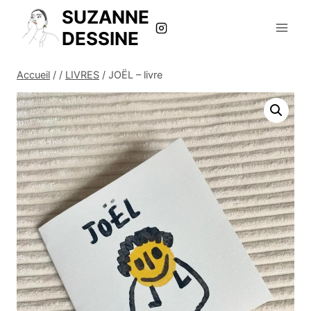
Aller
SUZANNE
au
DESSINE
contenu
Accueil
/
/
LIVRES
/
JOËL – livre