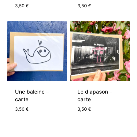
3,50
€
3,50
€
Une baleine –
Le diapason –
carte
carte
3,50
€
3,50
€