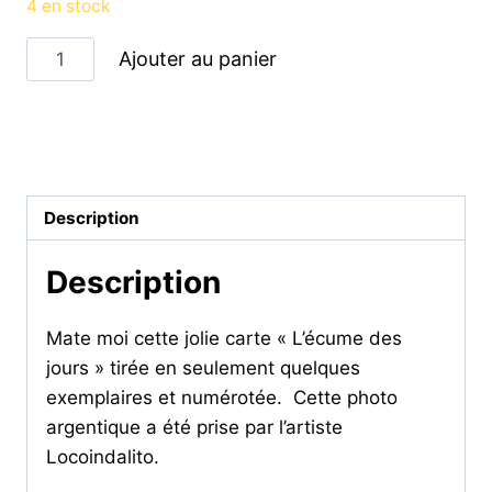
4 en stock
quantité
Ajouter au panier
de
L'écume
des
Catégorie :
CARTES ET AFFICHES
jours
-
Description
carte
Description
Mate moi cette jolie carte « L’écume des
jours » tirée en seulement quelques
exemplaires et numérotée. Cette photo
argentique a été prise par l’artiste
Locoindalito.